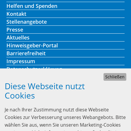
Helfen und Spenden
Kontakt
Stellenangebote
Presse
Aktuelles
Hinweisgeber-Portal
Barrierefreiheit
Impressum
Datenschutzerklärung
Schließen
Diese Webseite nutzt
Cookies
Kontakt
Je nach Ihrer Zustimmung nutzt diese Webseite
Lebenshilfe Heidelberg
Cookies zur Verbesserung unseres Webangebots. Bitte
Heinrich-Fuchs-Str. 73
wählen Sie aus, wenn Sie unseren Marketing-Cookies
69126 Heidelberg