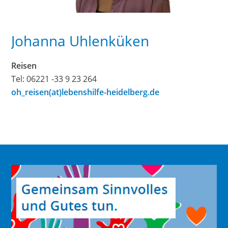
Johanna Uhlenküken
Reisen
Tel: 06221 -33 9 23 264
oh_reisen(at)lebenshilfe-heidelberg.de