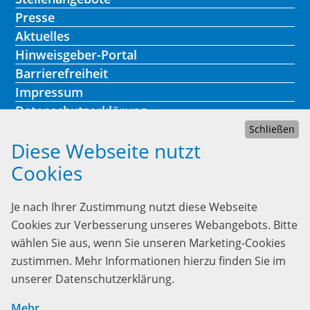
Presse
Aktuelles
Hinweisgeber-Portal
Barrierefreiheit
Impressum
Datenschutzerklärung
Schließen
Diese Webseite nutzt
Cookies
Kontakt
Je nach Ihrer Zustimmung nutzt diese Webseite
Lebenshilfe Heidelberg
Cookies zur Verbesserung unseres Webangebots. Bitte
Heinrich-Fuchs-Str. 73
wählen Sie aus, wenn Sie unseren Marketing-Cookies
69126 Heidelberg
zustimmen. Mehr Informationen hierzu finden Sie im
unserer Datenschutzerklärung.
Telefon:
06221/339 23-0
gst@lebenshilfe-heidelberg.de
Mehr