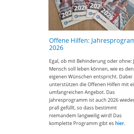
Offene Hilfen: Jahresprogramm
Was macht
2026
Heilerzieh
gal, ob mit Behinderung oder ohne: Jeder
„Man kann ungl
ensch soll leben können, wie es den
Menschen“: So
igenen Wünschen entspricht. Dabei
schönsten Asp
nterstützen die Offenen Hilfen mit einem
Heilerziehung
mfangreichen Angebot. Das
der Lebenshil
ahresprogramm ist auch 2026 wieder
Wie sieht ihr 
rall gefüllt, so dass bestimmt
Tätigkeit so b
iemandem langweilig wird! Das
dazu
im ausfüh
omplette Programm gibt es
hier
.