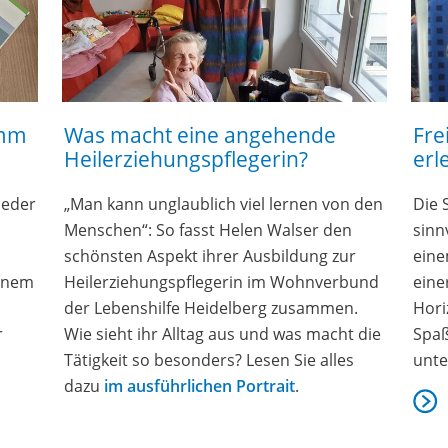
 eine angehende
Freiwilliges Soziales Ja
ungspflegerin?
erleben
aublich viel lernen von den
Die Schule ist geschafft und
 fasst Helen Walser den
sinnvoll weitergehen? Eine M
ekt ihrer Ausbildung zur
einem Freiwilligen Sozialen J
spflegerin im Wohnverbund
einer unserer Einrichtunge
fe Heidelberg zusammen.
Horizont erweitern und lerne
Alltag aus und was macht die
Spaß es machen kann, dass
esonders? Lesen Sie alles
unterschiedlich sind!
rlichen Portrait
.
mehr