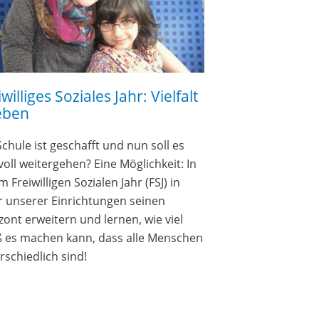
hr: Vielfalt
Soziale Berufe in der
Behindertenhilfe
 nun soll es
Das neue Berufe-Portal der
öglichkeit: In
Bundesvereinigung Lebenshilfe ist da!
ahr (FSJ) in
Vielleicht wissen Sie noch nicht genau,
n seinen
welche Arbeitsfelder oder Ausbildungen 
n, wie viel
der Arbeit mit Menschen mit Behinderu
 alle Menschen
für Sie in Frage kommen? Machen Sie sic
schlau und informieren sie sich über alle
Möglichkeiten und Berufsbilder
unter
diesem Link
!