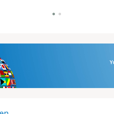
1
2
Y
gen