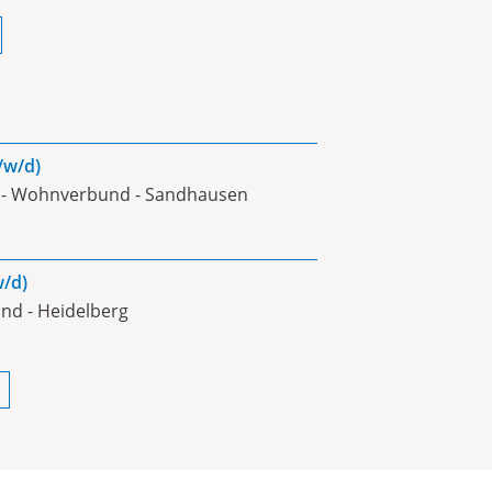
/w/d)
0%) - Wohnverbund - Sandhausen
w/d)
und - Heidelberg