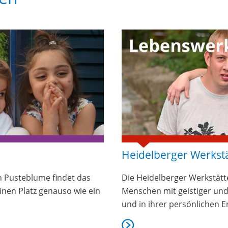
Heidelberger Werkst
n Pusteblume findet das
Die Heidelberger Werkstät
nen Platz genauso wie ein
Menschen mit geistiger un
und in ihrer persönlichen E
mehr