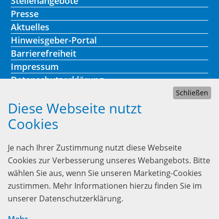
Stellenangebote
Presse
Aktuelles
Hinweisgeber-Portal
Barrierefreiheit
Impressum
Datenschutzerklärung
Schließen
Diese Webseite nutzt
Cookies
Kontakt
Je nach Ihrer Zustimmung nutzt diese Webseite
Lebenshilfe Heidelberg
Cookies zur Verbesserung unseres Webangebots. Bitte
Heinrich-Fuchs-Str. 73
wählen Sie aus, wenn Sie unseren Marketing-Cookies
69126 Heidelberg
zustimmen. Mehr Informationen hierzu finden Sie im
unserer Datenschutzerklärung.
Telefon:
06221/339 23-0
gst@lebenshilfe-heidelberg.de
Mehr