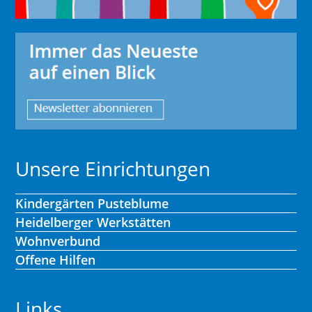
Unsere Einrichtungen
Kindergärten Pusteblume
Heidelberger Werkstätten
Wohnverbund
Offene Hilfen
Links