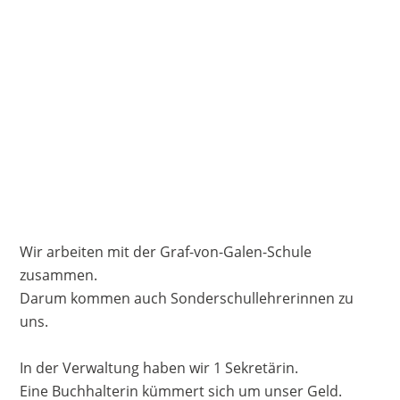
Und
wir
haben
Therapeutinnen:
Physiotherapeutinnen
Ergotherapeutinnen
und
1
Logopädin.
Wir arbeiten mit der Graf-von-Galen-Schule
zusammen.
Darum kommen auch Sonderschullehrerinnen zu
uns.
In der Verwaltung haben wir 1 Sekretärin.
Eine Buchhalterin kümmert sich um unser Geld.