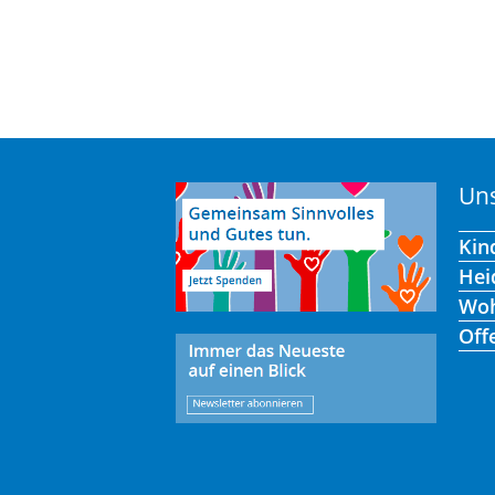
Uns
Kin
Hei
Wo
Off