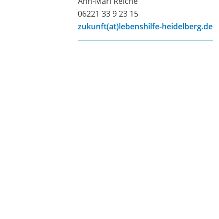
Ann-Mari Reiche
06221 33 9 23 15
zukunft(at)lebenshilfe-heidelberg.de