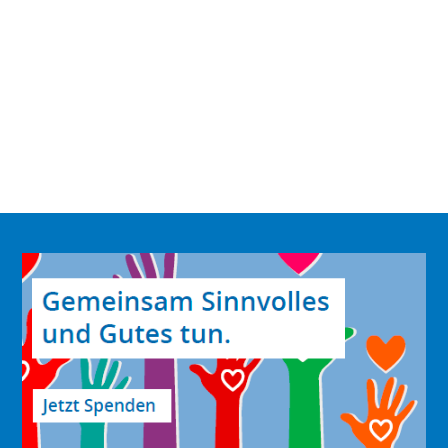
Schwimm·treff
Kegel·treff
Koch·treff
Backt·reff
Ausflugs·treff
Fitropolis·treff