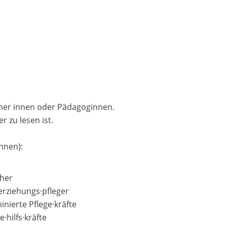
eher innen oder Pädagoginnen.
 zu lesen ist.
nnen):
eher
·erziehungs·pfleger
inierte Pflege·kräfte
e·hilfs·kräfte