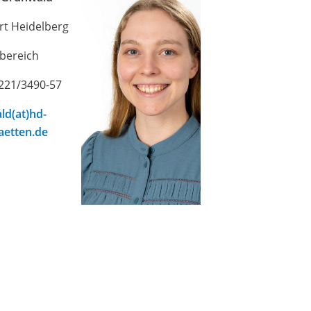
rt Heidelberg
sbereich
6221/3490-57
ld(at)hd-
aetten.de