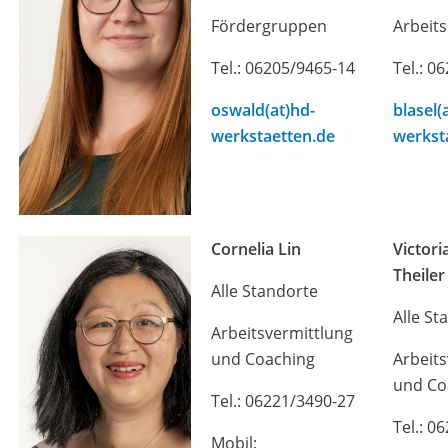
Fördergruppen
Arbeit
Tel.: 06205/9465-14
Tel.: 0
oswald(at)hd-
blasel(
werkstaetten.de
werkst
Cornelia Lin
Victor
Theile
Alle Standorte
Alle St
Arbeitsvermittlung
und Coaching
Arbeit
und Co
Tel.: 06221/3490-27
Tel.: 0
Mobil: