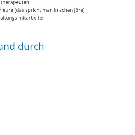
·therapeuten
nieure (das spricht man In·schen·jöre)
altungs·mitarbeiter
and durch