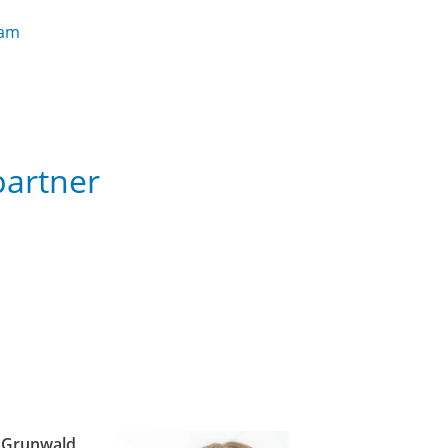
eam
partner
 Grunwald