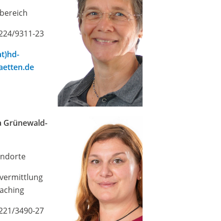
sbereich
6224/9311-23
at)hd-
aetten.de
ia Grünewald-
r
andorte
svermittlung
aching
6221/3490-27