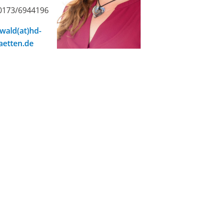
 0173/6944196
wald(at)hd-
aetten.de