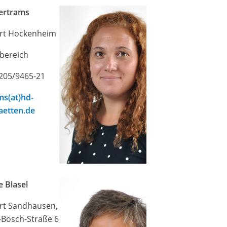
ertrams
rt Hockenheim
sbereich
6205/9465-21
ms(at)hd-
aetten.de
 Blasel
rt Sandhausen,
-Bosch-Straße 6