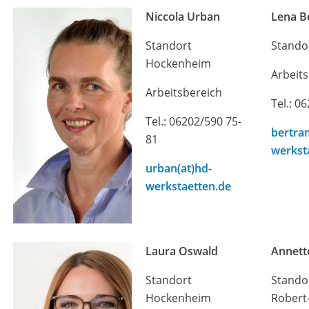
Niccola Urban
Lena B
Standort
Stando
Hockenheim
Arbeit
Arbeitsbereich
Tel.: 0
Tel.: 06202/590 75-
bertra
81
werkst
urban(at)hd-
werkstaetten.de
Laura Oswald
Annette
Standort
Stando
Hockenheim
Robert