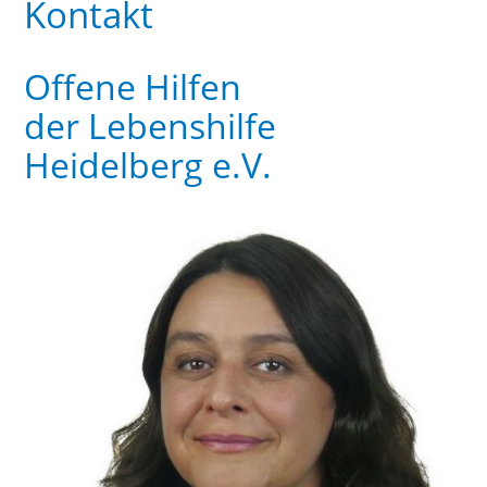
Kontakt
Offene Hilfen
der Lebenshilfe
Heidelberg e.V.
Un
Ch
Ka
Ra