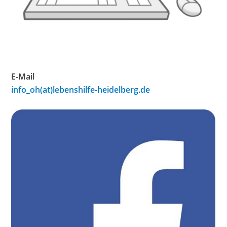
E-Mail
info_oh(at)lebenshilfe-heidelberg.de
Be
Sie
un
au
fa
ww