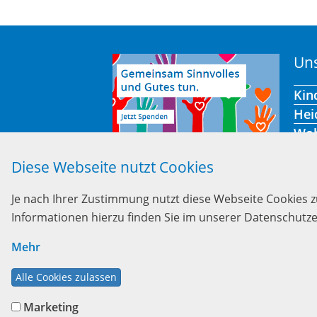
Uns
Kin
Hei
Wo
Off
Diese Webseite nutzt Cookies
Je nach Ihrer Zustimmung nutzt diese Webseite Cookies 
Informationen hierzu finden Sie im unserer Datenschutze
Mehr
Marketing