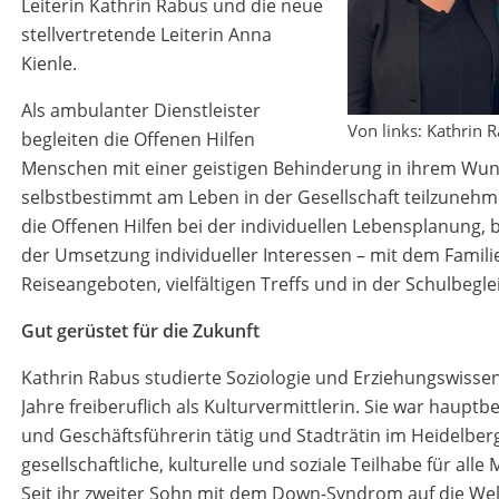
Leiterin Kathrin Rabus und die neue
stellvertretende Leiterin Anna
Kienle.
Als ambulanter Dienstleister
Von links: Kathrin 
begleiten die Offenen Hilfen
Menschen mit einer geistigen Behinderung in ihrem Wun
selbstbestimmt am Leben in der Gesellschaft teilzunehme
die Offenen Hilfen bei der individuellen Lebensplanung, b
der Umsetzung individueller Interessen – mit dem Famil
Reiseangeboten, vielfältigen Treffs und in der Schulbegle
Gut gerüstet für die Zukunft
Kathrin Rabus studierte Soziologie und Erziehungswissen
Jahre freiberuflich als Kulturvermittlerin. Sie war hauptbe
und Geschäftsführerin tätig und Stadträtin im Heidelber
gesellschaftliche, kulturelle und soziale Teilhabe für al
Seit ihr zweiter Sohn mit dem Down-Syndrom auf die Welt