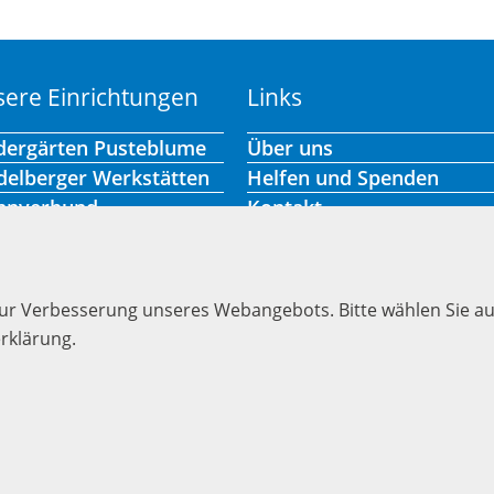
ere Einrichtungen
Links
dergärten Pusteblume
Über uns
delberger Werkstätten
Helfen und Spenden
hnverbund
Kontakt
ene Hilfen
Stellenangebote
Presse
Aktuelles
zur Verbesserung unseres Webangebots. Bitte wählen Sie a
Hinweisgeber-Portal
rklärung.
Barrierefreiheit
Impressum
Datenschutzerklärung