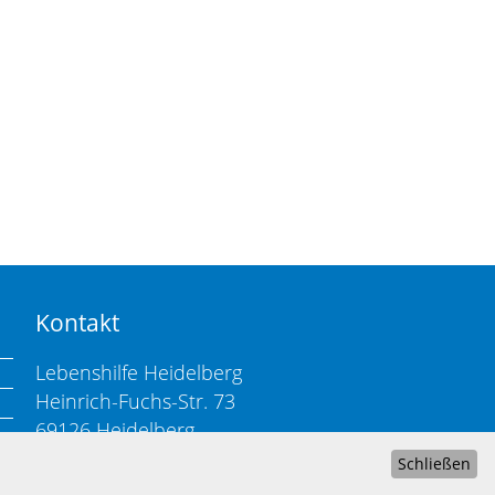
Kontakt
Lebenshilfe Heidelberg
Heinrich-Fuchs-Str. 73
69126 Heidelberg
Schließen
Telefon:
06221/339 23-0