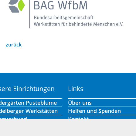
zurück
ere Einrichtungen
Links
dergärten Pusteblume
Über uns
delberger Werkstätten
Helfen und Spenden
hnverbund
Kontakt
ene Hilfen
Stellenangebote
Presse