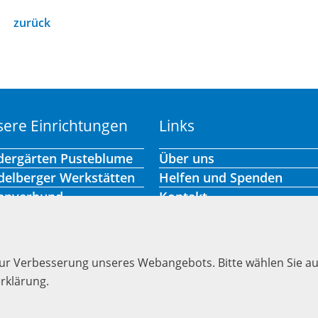
zurück
ere Einrichtungen
Links
dergärten Pusteblume
Über uns
delberger Werkstätten
Helfen und Spenden
hnverbund
Kontakt
ene Hilfen
Stellenangebote
Presse
Aktuelles
zur Verbesserung unseres Webangebots. Bitte wählen Sie a
Hinweisgeber-Portal
rklärung.
Barrierefreiheit
Impressum