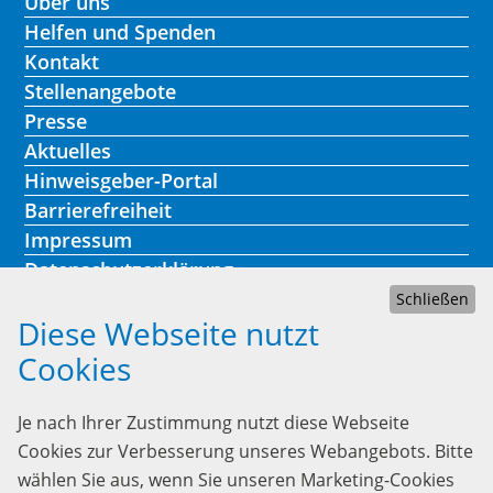
Über uns
Helfen und Spenden
Kontakt
Stellenangebote
Presse
Aktuelles
Hinweisgeber-Portal
Barrierefreiheit
Impressum
Datenschutzerklärung
Schließen
Diese Webseite nutzt
Cookies
Kontakt
Je nach Ihrer Zustimmung nutzt diese Webseite
Lebenshilfe Heidelberg
Cookies zur Verbesserung unseres Webangebots. Bitte
Heinrich-Fuchs-Str. 73
wählen Sie aus, wenn Sie unseren Marketing-Cookies
69126 Heidelberg