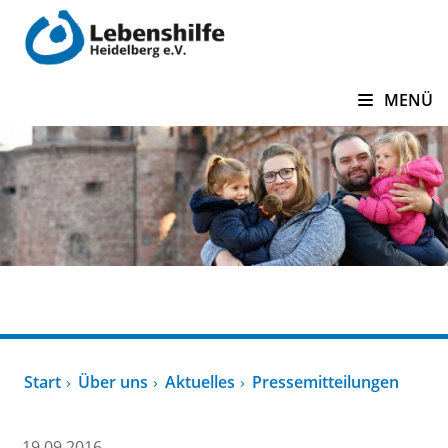
zum Inhalt springen
MENÜ
Über uns
Start
Über uns
Aktuelles
Pressemitteilungen
19.09.2016