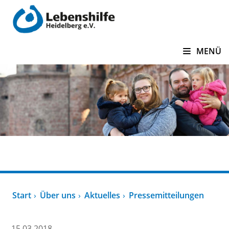
zum Inhalt springen
MENÜ
Über uns
Start
Über uns
Aktuelles
Pressemitteilungen
15.03.2018