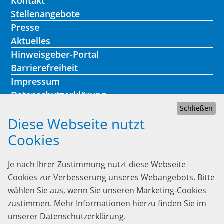
Kontakt
Stellenangebote
Presse
Aktuelles
Hinweisgeber-Portal
Barrierefreiheit
Impressum
Datenschutzerklärung
Schließen
Diese Webseite nutzt
Cookies
Kontakt
Je nach Ihrer Zustimmung nutzt diese Webseite
Lebenshilfe Heidelberg
Cookies zur Verbesserung unseres Webangebots. Bitte
Heinrich-Fuchs-Str. 73
wählen Sie aus, wenn Sie unseren Marketing-Cookies
69126 Heidelberg
zustimmen. Mehr Informationen hierzu finden Sie im
unserer Datenschutzerklärung.
Telefon:
06221/339 23-0