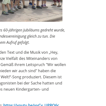
s 60-jährigen Jubiläums gedreht wurde,
undesvereinigung gleich zu tun. Die
em Aufruf gefolgt.
 den Text und die Musik von „Hey,
nze Vielfalt des Miteinanders von
 Gemäß ihrem Leitspruch "Wir wollen
ieden wir auch sind" haben die
Welt!“-Song produziert. Diesem ist
tagonisten bei der Sache hatten und
des neuen Kindergarten- und
n:
https://youtu.be/yvCy_UPRQ6c