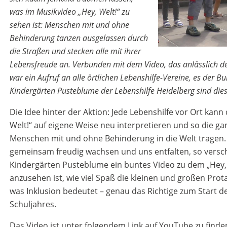
was im Musikvideo „Hey, Welt!“ zu
sehen ist: Menschen mit und ohne
Behinderung tanzen ausgelassen durch
die Straßen und stecken alle mit ihrer
Lebensfreude an. Verbunden mit dem Video, das anlässlich de
war ein Aufruf an alle örtlichen Lebenshilfe-Vereine, es der B
Kindergärten Pusteblume der Lebenshilfe Heidelberg sind dies
Die Idee hinter der Aktion: Jede Lebenshilfe vor Ort kann
Welt!“ auf eigene Weise neu interpretieren und so die ga
Menschen mit und ohne Behinderung in die Welt tragen.
gemeinsam freudig wachsen und uns entfalten, so versch
Kindergärten Pusteblume ein buntes Video zu dem „Hey, 
anzusehen ist, wie viel Spaß die kleinen und großen Pro
was Inklusion bedeutet – genau das Richtige zum Start 
Schuljahres.
Das Video ist unter folgendem Link auf YouTube zu finde