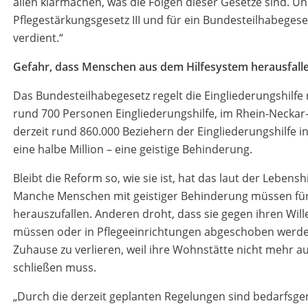
allen klarmachen, was die Folgen dieser Gesetze sind. Un
Pflegestärkungsgesetz III und für ein Bundesteilhabege
verdient.“
Gefahr, dass Menschen aus dem Hilfesystem herausfall
Das Bundesteilhabegesetz regelt die Eingliederungshilfe 
rund 700 Personen Eingliederungshilfe, im Rhein-Neckar-
derzeit rund 860.000 Beziehern der Eingliederungshilfe i
eine halbe Million – eine geistige Behinderung.
Bleibt die Reform so, wie sie ist, hat das laut der Lebe
Manche Menschen mit geistiger Behinderung müssen für
herauszufallen. Anderen droht, dass sie gegen ihren W
müssen oder in Pflegeeinrichtungen abgeschoben werde
Zuhause zu verlieren, weil ihre Wohnstätte nicht mehr a
schließen muss.
„Durch die derzeit geplanten Regelungen sind bedarfsg