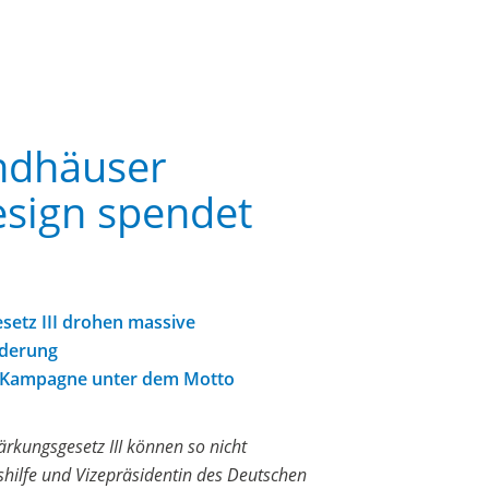
ndhäuser
esign spendet
setz III drohen massive
nderung
er Kampagne unter dem Motto
rkungsgesetz III können so nicht
shilfe und Vizepräsidentin des Deutschen