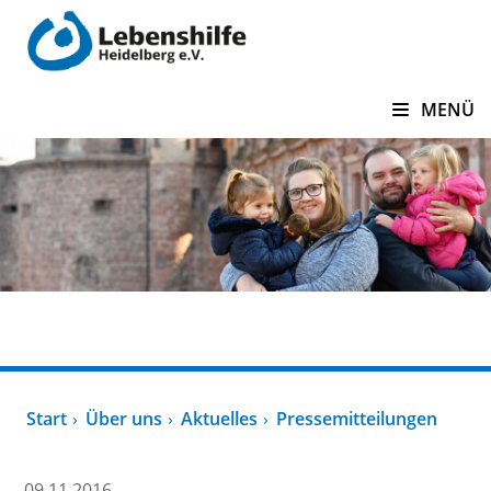
zum Inhalt springen
MENÜ
Über uns
Start
Über uns
Aktuelles
Pressemitteilungen
09.11.2016