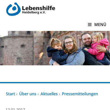
zum Inhalt springen
MENÜ
Über uns
Start
Über uns
Aktuelles
Pressemitteilungen
12.01.2017