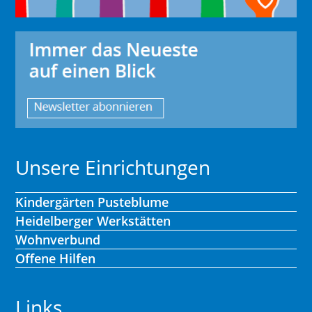
Unsere Einrichtungen
Kindergärten Pusteblume
Heidelberger Werkstätten
Wohnverbund
Offene Hilfen
Links