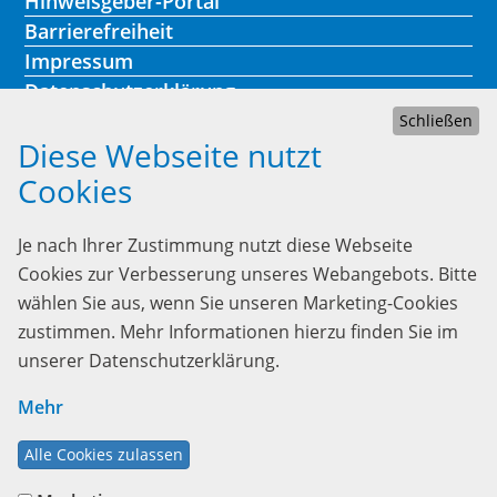
Hinweisgeber-Portal
Barrierefreiheit
Impressum
Datenschutzerklärung
Schließen
Diese Webseite nutzt
Cookies
Kontakt
Je nach Ihrer Zustimmung nutzt diese Webseite
Lebenshilfe Heidelberg
Cookies zur Verbesserung unseres Webangebots. Bitte
Heinrich-Fuchs-Str. 73
wählen Sie aus, wenn Sie unseren Marketing-Cookies
69126 Heidelberg
zustimmen. Mehr Informationen hierzu finden Sie im
unserer Datenschutzerklärung.
Telefon:
06221/339 23-0
gst@lebenshilfe-heidelberg.de
Mehr