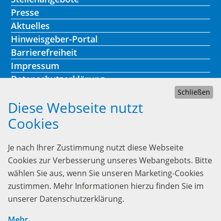
Presse
Aktuelles
Hinweisgeber-Portal
Barrierefreiheit
Impressum
Datenschutzerklärung
Schließen
Diese Webseite nutzt
Cookies
Kontakt
Je nach Ihrer Zustimmung nutzt diese Webseite
Lebenshilfe Heidelberg
Cookies zur Verbesserung unseres Webangebots. Bitte
Heinrich-Fuchs-Str. 73
wählen Sie aus, wenn Sie unseren Marketing-Cookies
69126 Heidelberg
zustimmen. Mehr Informationen hierzu finden Sie im
unserer Datenschutzerklärung.
Telefon:
06221/339 23-0
gst@lebenshilfe-heidelberg.de
Mehr